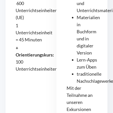
600
und
Unterrichtseinheiten
Unterrichtsmateri
(UE)
Materialien
in
1
Buchform
Unterrichtseinheit
und in
= 45 Minuten
digitaler
+
Version
Orientierungskurs:
Lern-Apps
100
zum Üben
Unterrichtseinheiten
traditionelle
Nachschlagewerk
Mit der
Teilnahme an
unseren
Exkursionen